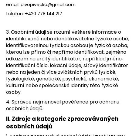
email: pivopivecka@gmail.com
a
telefon: +420 778 144 217
j
í
t
3. Osobními údaji se rozumí veškeré informace o
?
identifikované nebo identifikovatelné fyzické osobě;
identifikovatelnou fyzickou osobou je fyzická osoba,
kterou lze přímo či nepřímo identifikovat, zejména
odkazem na určitý identifikátor, například jméno,
identifikační číslo, lokační údaje, síťový identifikátor
HLEDAT
nebo na jeden či více zvláštních prvků fyzické,
fyziologické, genetické, psychické, ekonomické,
kulturní nebo společenské identity této fyzické
osoby.
4. Správce nejmenoval pověřence pro ochranu
osobních údajů.
II.
Zdroje a kategorie zpracovávaných
osobních údajů