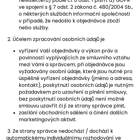
newsletterů) podle čl. 6 odst. 1 písm. a) GDPR
ve spojení s § 7 odst. 2 zákona č. 480/2004 Sb.,
o některých službách informační společnosti
v případě, že nedošlo k objednávce zboží
nebo služby.
2. Účelem zpracování osobních údajů je
vyřízení Vaší objednávky a výkon práv a
povinností vyplývajících ze smluvního vztahu
mezi Vámi a správcem; při objednávce jsou
vyžadovány osobní údaje, které jsou nutné pro
úspěšné vyřízení objednávky (jméno a adresa,
kontakt), poskytnutí osobních údajů je nutným
požadavkem pro uzavření a plnění smlouvy,
bez poskytnutí osobních údajů není možné
smlouvu uzavřít či jí ze strany správce plnit,
zasílání obchodních sdělení a činění dalších
marketingových aktivit.
3. Ze strany správce nedochází / dochází k
automatickému individuálnímu rozhodování ve