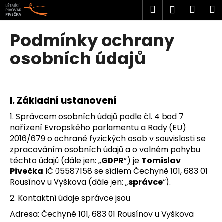
K
Přejít
Hledat
Náku
M
Přihlášen
na
o
obsah
Zpět
Zpět
košík
š
Podmínky ochrany
í
C
osobních údajů
k
o
p
o
I.
Základní ustanovení
t
ř
1. Správcem osobních údajů podle čl. 4 bod 7
nařízení Evropského parlamentu a Rady (EU)
e
2016/679 o ochraně fyzických osob v souvislosti se
b
zpracováním osobních údajů a o volném pohybu
u
těchto údajů (dále jen: „
GDPR
”) je
Tomislav
j
Pivečka
IČ 05587158 se sídlem Čechyně 101, 683 01
e
Rousínov u Vyškova (dále jen: „
správce
“).
t
2. Kontaktní údaje správce jsou
e
Adresa: Čechyně 101, 683 01 Rousínov u Vyškova
n