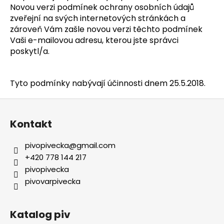
Novou verzi podmínek ochrany osobních údajů
zveřejní na svých internetových stránkách a
zároveň Vám zašle novou verzi těchto podmínek
Vaši e-mailovou adresu, kterou jste správci
poskytl/a.
Tyto podmínky nabývají účinnosti dnem 25.5.2018.
Z
á
Kontakt
p
a
pivopivecka
@
gmail.com
t
+420 778 144 217
í
pivopivecka
pivovarpivecka
Katalog piv