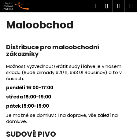
K
Přejít
Hledat
Náku
M
Přihlášen
na
o
obsah
Zpět
Zpět
košík
š
Maloobchod
í
C
k
o
Distribuce pro maloobchodní
p
zákazníky
o
t
Možnost vyzvednout/vrátit sudy i láhve je v našem
ř
skladu (
Rudé armády 621/11, 683 01 Rousínov) a to v
časech:
e
b
pondělí 16:00-17:00
u
středa 15:00-19:00
j
pátek 15:00-19:00
e
Je možné se domluvit i na dopravě, vše záleží na
t
domluvě.
e
SUDOVÉ PIVO
n