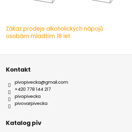
Zákaz prodeje alkoholických nápojů
osobám mladším 18 let
.
Z
á
Kontakt
p
a
pivopivecka
@
gmail.com
t
+420 778 144 217
í
pivopivecka
pivovarpivecka
Katalog piv