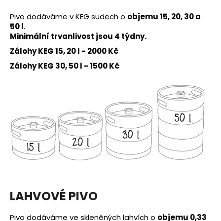
a
Pivo dodáváme v KEG sudech o
objemu 15, 20, 30 a
j
50 l
.
í
Minimální trvanlivost jsou 4 týdny.
t
Zálohy KEG 15, 20 l - 2000 Kč
?
Zálohy KEG 30, 50 l - 1500 Kč
HLEDAT
LAHVOVÉ PIVO
Pivo dodáváme ve skleněných lahvích o
objemu 0,33