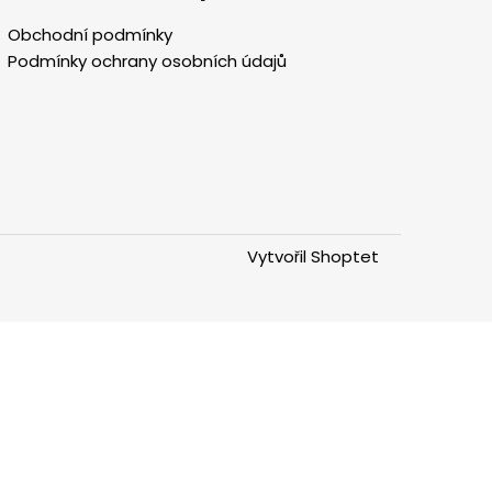
v
k
Obchodní podmínky
y
Podmínky ochrany osobních údajů
v
ý
p
i
s
u
Vytvořil Shoptet