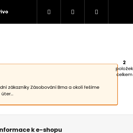
Hledat
Přihlášení
Nákupní
Pivo na párty
Kde ochutnat
Kontakt
košík
2
položek
O
celkem
v
l
dní zákazníky Zásobování Brna a okolí řešíme
á
úter...
d
a
c
í
p
Informace k e-shopu
r