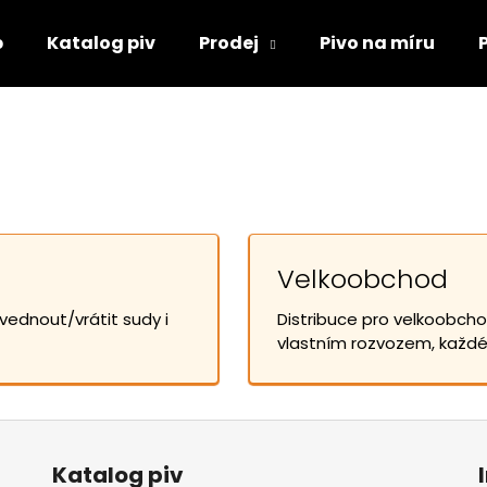
p
Katalog piv
Prodej
Pivo na míru
Co potřebujete najít?
HLEDAT
Velkoobchod
ednout/vrátit sudy i
Distribuce pro velkoobcho
vlastním rozvozem, každé 
Katalog piv