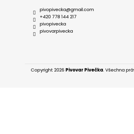
p
ů
a
pivopivecka
@
gmail.com
t
+420 778 144 217
í
pivopivecka
pivovarpivecka
Copyright 2026
Pivovar Pivečka
. Všechna prá